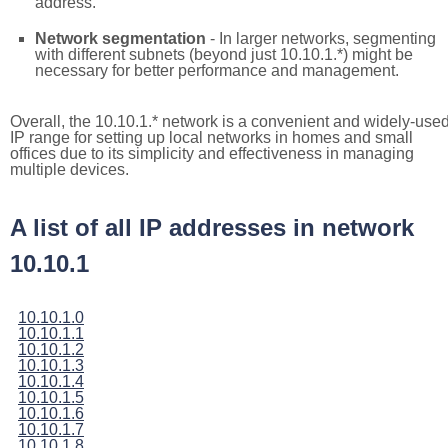
address.
Network segmentation
- In larger networks, segmenting
with different subnets (beyond just 10.10.1.*) might be
necessary for better performance and management.
Overall, the 10.10.1.* network is a convenient and widely-use
IP range for setting up local networks in homes and small
offices due to its simplicity and effectiveness in managing
multiple devices.
A list of all IP addresses in network
10.10.1
10.10.1.0
10.10.1.1
10.10.1.2
10.10.1.3
10.10.1.4
10.10.1.5
10.10.1.6
10.10.1.7
10.10.1.8