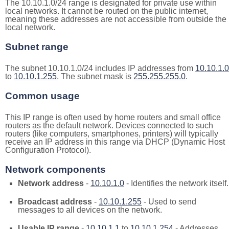
The 10.10.1.0/24 range is designated for private use within
local networks. It cannot be routed on the public internet,
meaning these addresses are not accessible from outside the
local network.
Subnet range
The subnet 10.10.1.0/24 includes IP addresses from
10.10.1.0
to
10.10.1.255
. The subnet mask is
255.255.255.0
.
Common usage
This IP range is often used by home routers and small office
routers as the default network. Devices connected to such
routers (like computers, smartphones, printers) will typically
receive an IP address in this range via DHCP (Dynamic Host
Configuration Protocol).
Network components
Network address
-
10.10.1.0
- Identifies the network itself.
Broadcast address
-
10.10.1.255
- Used to send
messages to all devices on the network.
Usable IP range
-
10.10.1.1
to
10.10.1.254
- Addresses