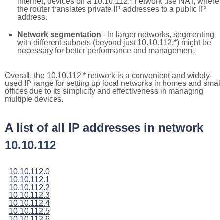
internet, devices on a 10.10.112.* network use NAT, where
the router translates private IP addresses to a public IP
address.
Network segmentation
- In larger networks, segmenting
with different subnets (beyond just 10.10.112.*) might be
necessary for better performance and management.
Overall, the 10.10.112.* network is a convenient and widely-
used IP range for setting up local networks in homes and smal
offices due to its simplicity and effectiveness in managing
multiple devices.
A list of all IP addresses in network
10.10.112
10.10.112.0
10.10.112.1
10.10.112.2
10.10.112.3
10.10.112.4
10.10.112.5
10.10.112.6